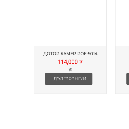
MERA
ДОТОР КАМЕР POE-5014
114,000 ₮
ҮЙ
ДЭЛГЭРЭНГҮЙ