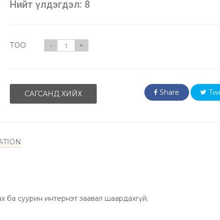
Нийт үлдэгдэл: 8
ТОО
-
+
Share
Tw
САГСАНД ХИЙХ
ATION
налтын камер
тай
ах ба суурин интернэт заавал шаардахгүй.
т орно.