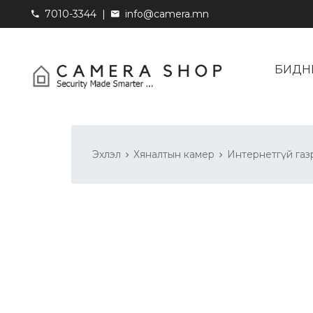
7010-3344
|
info@camera.mn
БИДН
Эхлэл
Хяналтын камер
Интернетгүй газ