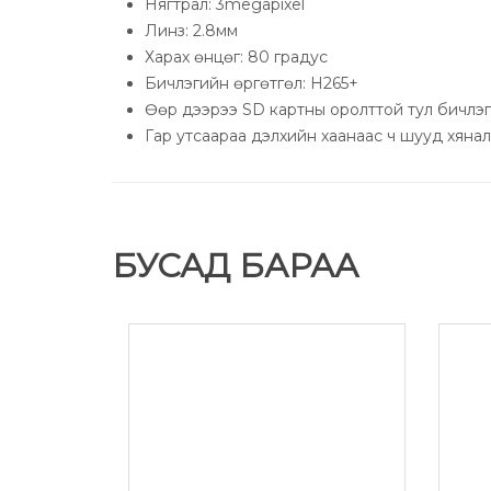
Нягтрал: 3megapixel
Линз: 2.8мм
Харах өнцөг: 80 гр
Бичлэгийн өргөтгөл: Н265+
Өөр дээрээ SD картны оролттой тул бичлэг
Гар утсаараа дэлхийн хаанаас ч шууд хянал
БУСАД БАРАА