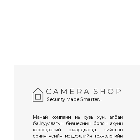
C A M E R A S H O P
Security Made Smarter...
Манай компани нь хувь хүн, албан
байгууллагын бизнесийн болон ахуйн
хэрэгцээний шаардлагад нийцсэн
орчин үеийн мэдээллийн технологийн