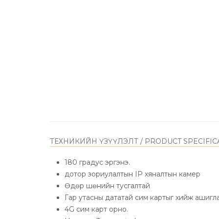
ТЕХНИКИЙН ҮЗҮҮЛЭЛТ / PRODUCT SPECIFIC
180 градус эргэнэ.
дотор зориулалтын IP хя
Өдөр шөнийн тусгал
Гар утасны дататай сим картыг хийж ашигл
4G сим кар