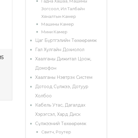
Гадна Хашаа, Машины
Зогсоол, Ил Талбайн
Хяналтын Камер
Машины Камер
Мини Камер
Цаг Бүртгэлийн Төхөөрөмж
Гал Хулгайн Дохиолол
M5
TEXTEE BICHEEREI
XQ-
Хаалганы Дижитал Цоож,
0 ₮
1
Домофон
Хаалганы Нэвтрэх Систем
ДЭЛГЭРЭНГҮЙ
ДЭ
Дотоод Сүлжээ, Дотуур
Холбоо
Кабель Утас, Дагалдах
Хэрэгсэл, Хард Диск
Сүлжээний Төхөөрөмж
Свитч, Роутер