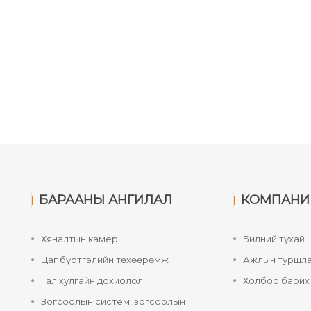
БАРААНЫ АНГИЛАЛ
КОМПАНИ
Хяналтын камер
Бидний тухай
Цаг бүртгэлийн төхөөрөмж
Ажлын туршла
Гал хулгайн дохиолол
Холбоо барих
Зогсоолын систем, зогсоолын