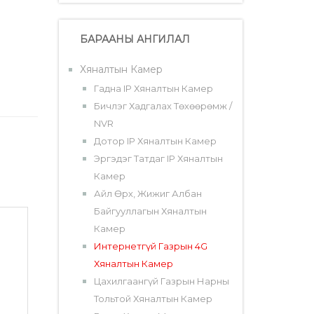
БАРААНЫ АНГИЛАЛ
Хяналтын Камер
Гадна IP Хяналтын Камер
Бичлэг Хадгалах Төхөөрөмж /
NVR
Дотор IP Хяналтын Камер
Эргэдэг Татдаг IP Хяналтын
Камер
Айл Өрх, Жижиг Албан
Байгууллагын Хяналтын
Камер
Интернетгүй Газрын 4G
Хяналтын Камер
Цахилгаангүй Газрын Нарны
Тольтой Хяналтын Камер