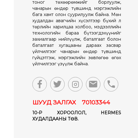
тоног төхөөрөмжийг борлуулж,
чанарын өндөр түвшинд мэргэжлийн
бага хамт олон суурилуулж байна. Мөн
худалдан авагчийн хүсэлтээр бүхий л
төрлийн харилцаа холбоо, мэдээллийн
технологийн бараа бүтээгдэхүүнийг
захиалгаар нийлүүлж, баталгаат болон
баталгаат хугацааны дараах засвар
үйлчилгээг чанарын өндөр түвшинд
гүйцэтгэж, мэргэжлийн зөвлөгөө өгөх
үйлчилгээг үзүүлж байна.
ШУУД ЗАЛГАХ 70103344
10-Р ХОРООЛОЛ, HERMES
ХУДАЛДААНЫ ТӨВ.