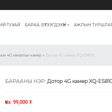
ИЙ ТУХАЙ
БАРАА, БҮТЭЭГДЭХҮҮН
АЖЛЫН ТУРШЛА
рын 4G хяналтын камер
Дотор 4G камер XQ-ES810...
БАРААНЫ НЭР:
Дотор 4G камер XQ-ES81
Үнэ: 99,000 ₮