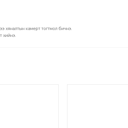
адус
ээ хяналтын камерт тогтмол бичнэ.
т хийнэ.