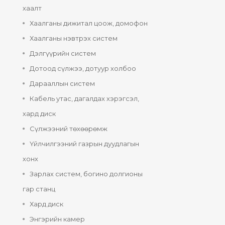
хаалт
Хаалганы дижитал цоож, домофон
Хаалганы нэвтрэх систем
Дэлгүүрийн систем
Дотоод сүлжээ, дотуур холбоо
Дарааллын систем
Кабель утас, дагалдах хэрэгсэл,
хард диск
Сүлжээний төхөөрөмж
Үйлчилгээний газрын дуудлагын
хонх
Зарлах систем, богино долгионы
гар станц
Хард диск
Энгэрийн камер