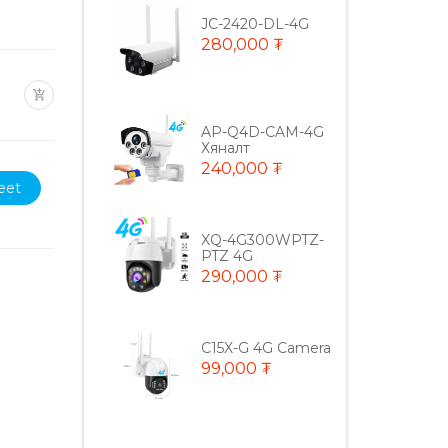
JC-2420-DL-4G
280,000 ₮
AP-Q4D-CAM-4G
Хяналт
240,000 ₮
eet
XQ-4G300WPTZ-
PTZ 4G
290,000 ₮
C15X-G 4G Camera
99,000 ₮