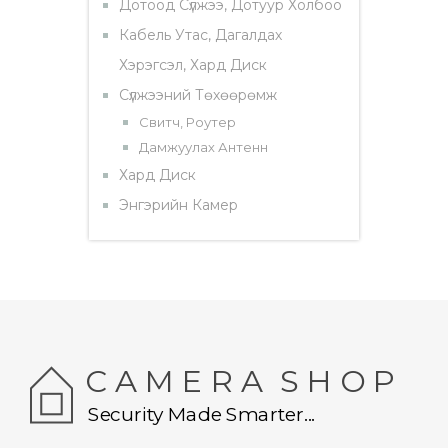
Дотоод Сүлжээ, Дотуур Холбоо
Кабель Утас, Дагалдах
Хэрэгсэл, Хард Диск
Сүлжээний Төхөөрөмж
Свитч, Роутер
Дамжуулах Антенн
Хард Диск
Энгэрийн Камер
C A M E R A S H O P
Security Made Smarter...