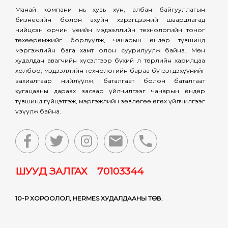
Манай компани нь хувь хүн, албан байгууллагын
бизнесийн болон ахуйн хэрэгцээний шаардлагад
нийцсэн орчин үеийн мэдээллийн технологийн тоног
төхөөрөмжийг борлуулж, чанарын өндөр түвшинд
мэргэжлийн бага хамт олон суурилуулж байна. Мөн
худалдан авагчийн хүсэлтээр бүхий л төрлийн харилцаа
холбоо, мэдээллийн технологийн бараа бүтээгдэхүүнийг
захиалгаар нийлүүлж, баталгаат болон баталгаат
хугацааны дараах засвар үйлчилгээг чанарын өндөр
түвшинд гүйцэтгэж, мэргэжлийн зөвлөгөө өгөх үйлчилгээг
үзүүлж байна.
ШУУД ЗАЛГАХ 70103344
10-Р ХОРООЛОЛ, HERMES ХУДАЛДААНЫ ТӨВ.