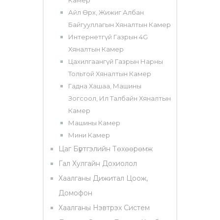
Айл Өрх, Жижиг Албан
Байгууллагын Хяналтын Камер
Интернетгүй Газрын 4G
Хяналтын Камер
Цахилгаангүй Газрын Нарны
Тольтой Хяналтын Камер
Гадна Хашаа, Машины
Зогсоол, Ил Талбайн Хяналтын
Камер
Машины Камер
Мини Камер
Цаг Бүртгэлийн Төхөөрөмж
Гал Хулгайн Дохиолол
Хаалганы Дижитал Цоож,
Домофон
Хаалганы Нэвтрэх Систем