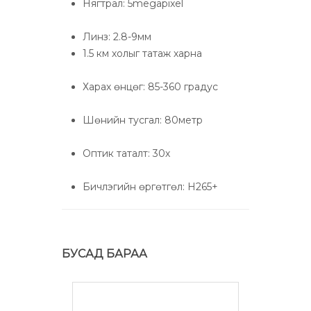
Нягтрал: 5megapixel
Линз: 2.8-9мм
1.5 км холыг татаж харна
Харах өнцөг: 85-360 градус
Шөнийн тусгал: 80метр
Оптик таталт: 30х
Бичлэгийн өргөтгөл: Н265+
БУСАД БАРАА