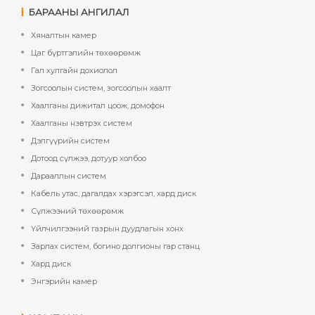
БАРААНЫ АНГИЛАЛ
Хяналтын камер
Цаг бүртгэлийн төхөөрөмж
Гал хулгайн дохиолол
Зогсоолын систем, зогсоолын хаалт
Хаалганы дижитал цоож, домофон
Хаалганы нэвтрэх систем
Дэлгүүрийн систем
Дотоод сүлжээ, дотуур холбоо
Дарааллын систем
Кабель утас, дагалдах хэрэгсэл, хард диск
Сүлжээний төхөөрөмж
Үйлчилгээний газрын дуудлагын хонх
Зарлах систем, богино долгионы гар станц
Хард диск
Энгэрийн камер