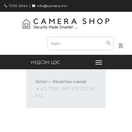
7010-3344
|
info@camera.mn
Эхлэл
Хяналтын камер
XQ-753B, 5MP 30X ZOOM
PTZ...