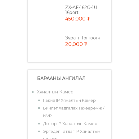
ZX-AF-162G-1U
16port
450,000 ₮
Зурагт Тогтоогч
20,000 ₮
БАРААНЫ АНГИЛАЛ
Хяналтын Камер
Гадна IP Хяналтын Камер
Бичлэг Хадгалах Төхөөрөмж /
NVR
Дотор IP Хяналтын Камер
Эргэдэг Татдаг IP Хяналтын
Камер