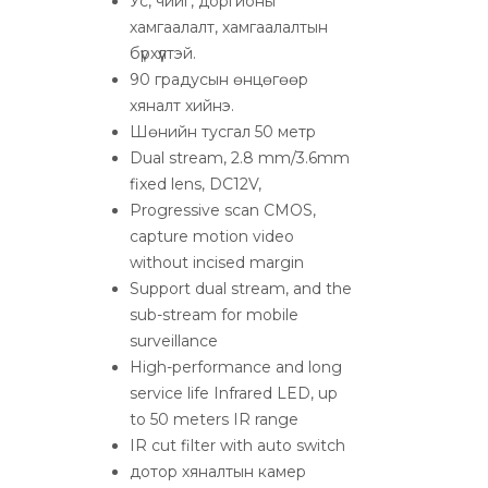
Ус, чийг, доргионы
хамгаалалт, хамгаалалтын
бүрхүүлтэй.
90 градусын өнцөгөөр
хяналт хийнэ.
Шөнийн тусгал 50 метр
Dual stream, 2.8 mm/3.6mm
fixed lens, DC12V,
Progressive scan CMOS,
capture motion video
without incised margin
Support dual stream, and the
sub-stream for mobile
surveillance
High-performance and long
service life Infrared LED, up
to 50 meters IR range
IR cut filter with auto switch
дотор хяналтын камер