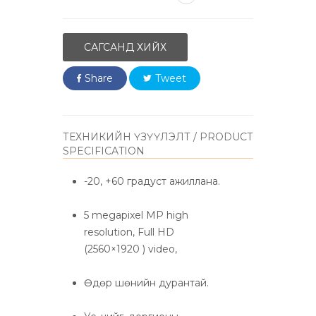
САГСАНД ХИЙХ
Share
Tweet
ТЕХНИКИЙН ҮЗҮҮЛЭЛТ / PRODUCT
SPECIFICATION
-20, +60 градуст ажиллана.
5 megapixel MP high
resolution, Full HD
(2560×1920 ) video,
Өдөр шөнийн дурантай.