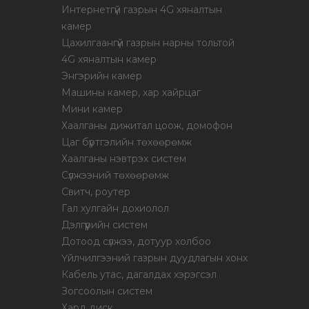
Интернетгүй газрын 4G хяналтын
камер
Цахилгаангүй газрын нарны тольтой
4G хяналтын камер
Энгэрийн камер
Машины камер, хар хайрцаг
Мини камер
Хаалганы дижитал цоож, домофон
Цаг бүртгэлийн төхөөрөмж
Хаалганы нэвтрэх систем
Сүлжээний төхөөрөмж
Свитч, роутер
Гал хулгайн дохиолол
Дэлгүүрийн систем
Дотоод сүлжээ, дотуур холбоо
Үйлчилгээний газрын дуудлагын хонх
Кабель утас, дагалдах хэрэгсэл
Зогсоолын систем
Хард диск