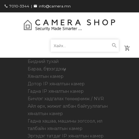
7010-3344
|
info@camera.mn
Бидний тухай
Бараа, бүтээгдэхүүн
Хяналтын камер
Дотор IP хяналтын камер
Гадна IP хяналтын камер
Бичлэг хадгалах төхөөрөмж / NVR
Айл өрх, жижиг албан байгууллагын
хяналтын камер
Гадна хашаа, машины зогсоол, ил
талбайн хяналтын камер
Эргэдэг татдаг IP хяналтын камер