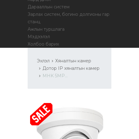
Дарааллын систем
Зарлах систем, богино долгионы гар
станц
Ажлын туршлага
Мэдээлэл
Холбоо барих
Эхлэл
Хяналтын камер
Дотор IP хяналтын камер
MHK 5MP...